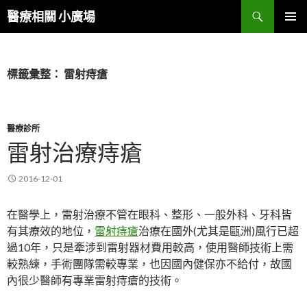
搜
醫療相關 小廣場
尋
跳
主選單
至
內
容
標籤彙整： 雷射痔瘡
區
醫療診所
雷射治療痔瘡
2016-12-01
在醫學上，雷射治療不管在眼科、整形、一般外科、牙科皆
有其療效的地位，
雷射痔瘡
治療在國外(尤其是甌洲)風行已超
過10年，只是牽涉到雷射器材費用較高，使用醫師技術上需
較熟練，手術團隊需較專業，也因國內健保亦不給付，故國
內很少醫師有專業雷射痔瘡的技術。