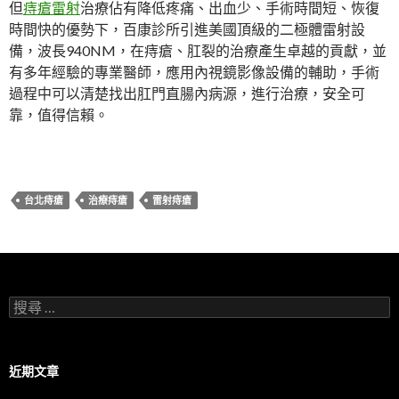
但
痔瘡雷射
治療佔有降低疼痛、出血少、手術時間短、恢復
時間快的優勢下，百康診所引進美國頂級的二極體雷射設
備，波長940NM，在痔瘡、肛裂的治療產生卓越的貢獻，並
有多年經驗的專業醫師，應用內視鏡影像設備的輔助，手術
過程中可以清楚找出肛門直腸內病源，進行治療，安全可
靠，值得信賴。
台北痔瘡
治療痔瘡
雷射痔瘡
搜
尋
：
近期文章