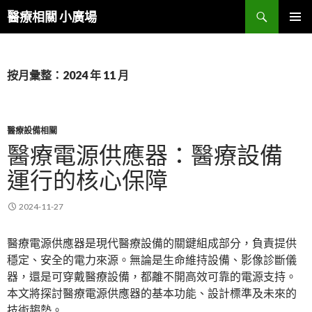
搜
醫療相關 小廣場
尋
跳
主選單
至
內
容
按月彙整：2024 年 11 月
區
醫療設備相關
醫療電源供應器：醫療設備
運行的核心保障
2024-11-27
醫療電源供應器是現代醫療設備的關鍵組成部分，負責提供
穩定、安全的電力來源。無論是生命維持設備、影像診斷儀
器，還是可穿戴醫療設備，都離不開高效可靠的電源支持。
本文將探討醫療電源供應器的基本功能、設計標準及未來的
技術趨勢。