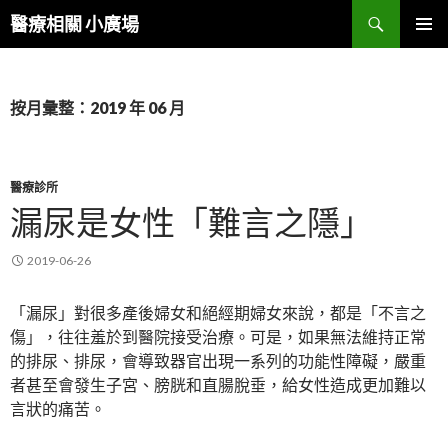
搜
醫療相關 小廣場
尋
跳
主選單
至
內
容
按月彙整：2019 年 06 月
區
醫療診所
漏尿是女性「難言之隱」
2019-06-26
「漏尿」對很多產後婦女和絕經期婦女來說，都是「不言之
傷」，往往羞於到醫院接受治療。可是，如果無法維持正常
的排尿、排尿，會導致器官出現一系列的功能性障礙，嚴重
者甚至會發生子宮、膀胱和直腸脫垂，給女性造成更加難以
言狀的痛苦。