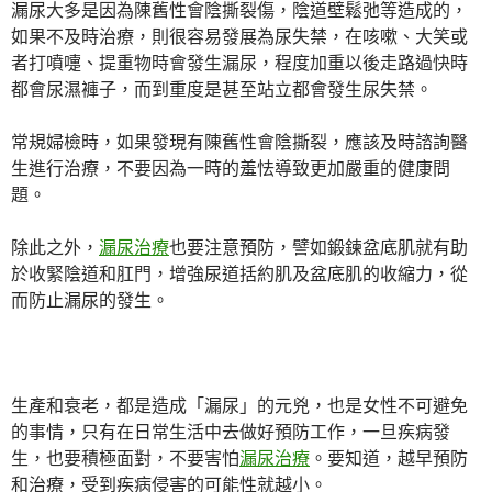
漏尿大多是因為陳舊性會陰撕裂傷，陰道壁鬆弛等造成的，
如果不及時治療，則很容易發展為尿失禁，在咳嗽、大笑或
者打噴嚏、提重物時會發生漏尿，程度加重以後走路過快時
都會尿濕褲子，而到重度是甚至站立都會發生尿失禁。
常規婦檢時，如果發現有陳舊性會陰撕裂，應該及時諮詢醫
生進行治療，不要因為一時的羞怯導致更加嚴重的健康問
題。
除此之外，
漏尿治療
也要注意預防，譬如鍛鍊盆底肌就有助
於收緊陰道和肛門，增強尿道括約肌及盆底肌的收縮力，從
而防止漏尿的發生。
生產和衰老，都是造成「漏尿」的元兇，也是女性不可避免
的事情，只有在日常生活中去做好預防工作，一旦疾病發
生，也要積極面對，不要害怕
漏尿治療
。要知道，越早預防
和治療，受到疾病侵害的可能性就越小。