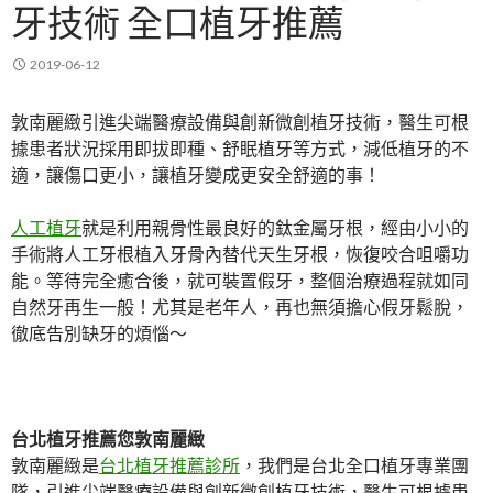
牙技術 全口植牙推薦
2019-06-12
敦南麗緻引進尖端醫療設備與創新微創植牙技術，醫生可根
據患者狀況採用即拔即種、舒眠植牙等方式，減低植牙的不
適，讓傷口更小，讓植牙變成更安全舒適的事！
人工植牙
就是利用親骨性最良好的鈦金屬牙根，經由小小的
手術將人工牙根植入牙骨內替代天生牙根，恢復咬合咀嚼功
能。等待完全癒合後，就可裝置假牙，整個治療過程就如同
自然牙再生一般！尤其是老年人，再也無須擔心假牙鬆脫，
徹底告別缺牙的煩惱～
台北植牙推薦您敦南麗緻
敦南麗緻是
台北植牙推薦診所
，我們是台北全口植牙專業團
隊，引進尖端醫療設備與創新微創植牙技術，醫生可根據患