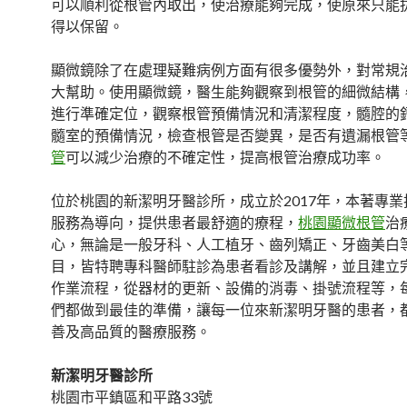
可以順利從根管內取出，使治療能夠完成，使原來只能
得以保留。
顯微鏡除了在處理疑難病例方面有很多優勢外，對常規
大幫助。使用顯微鏡，醫生能夠觀察到根管的細微結構
進行準確定位，觀察根管預備情況和清潔程度，髓腔的
髓室的預備情況，檢查根管是否變異，是否有遺漏根管
管
可以減少治療的不確定性，提高根管治療成功率。
位於桃園的新潔明牙醫診所，成立於2017年，本著專
服務為導向，提供患者最舒適的療程，
桃園顯微根管
治
心，無論是一般牙科、人工植牙、齒列矯正、牙齒美白
目，皆特聘專科醫師駐診為患者看診及講解，並且建立
作業流程，從器材的更新、設備的消毒、掛號流程等，
們都做到最佳的準備，讓每一位來新潔明牙醫的患者，
善及高品質的醫療服務。
新潔明牙醫診所
桃園市平鎮區和平路33號