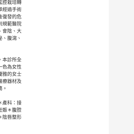
盆腔栽培轉
單經過手術
後復發的危
到規範醫院
、會陰、大
秘、腹瀉、
，本診所全
一色為女性
優雅的女士
醫療器材及
務。
＊產科：接
妊娠＊腹腔
＊陰唇整形