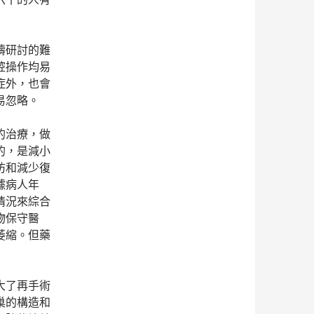
疇研討的難
腔操作均易
症外，也會
易忽略。
的治療，做
的，是減小
防和減少復
據病人年
情況來綜合
物保守醫
萎縮。但藥
大了再手術
巢的構造和