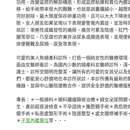
功用，改變盆腔的解剖構造，形成盆腔粘連和異位內膜
移，給手術帶來很大的艱難。也就是說囊腫越小，越簡
完好剝除，最大限度保存卵巢功用，且可以大大下降術
險。女人朋友如果呈現以下表現要警覺內異症，並及時
就診：漸進性或繼發性的痛經，痛苦可累及陰道、肛門
腿等部位，乃至還也許兼并泌尿系或腸道表現，呈現便
排便艱難及尿頻、尿急等表現。
可愛的美人魚婦產科診所，打造一個純女性的醫療環境
面由女醫師看診，為國內少數的婦產科女醫師診所，清
護士，診所空間明亮整潔，讓所有的可愛的女孩兒以及
們，都能安心舒適地在本診所就診，本診所備有最新的
機器，並與中山醫院建教合作，提供安全舒適的醫療服
專長：＊一般婦科＊婦科腫瘤篩檢治療＊婦女泌尿問題
生、產前超音波檢查＊不孕諮詢＊腹腔鏡手術＊高危險
鏡手術＊私密處整形手術＊陰道整型＊處女膜修補手術
＊
子宮內膜異位
等‧‧‧