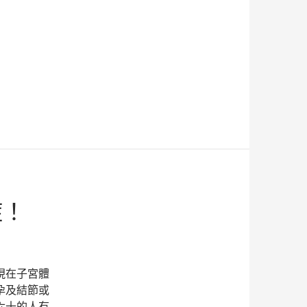
症！
現在子宮體
孕及結節或
六十的人有