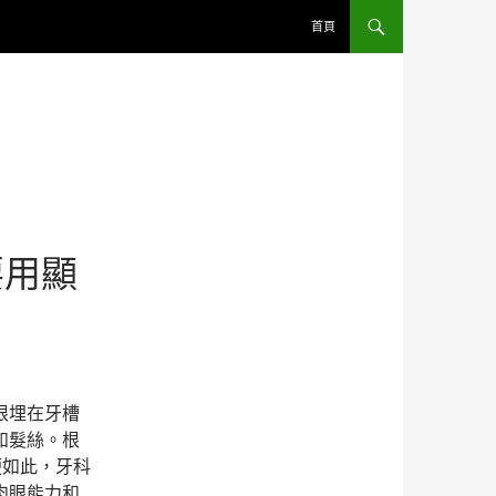
跳至內容區
首頁
要用顯
根埋在牙槽
如髮絲。根
便如此，牙科
肉眼能力和