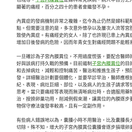
顯著的痛經，百分之四十的患者會繼發不孕。
內異症的發病機制非常之複雜，迄今為止仍然是婦科範
點。但需要注意的是，多次意外懷孕以及屢次人流等宮
致使內異症。有痛經史的女人，除了也許現已患上內異
增加日後發病的危險，因而年青女生對痛經問題不能輕
一旦確診為子宮內膜異位，不用過度慌張，要配合醫師
好與該病打持久戰的預備。目前遏制
子宮內膜異位
的目
和去掉病灶，減輕和控制痛苦，醫治和推進生孩子，預
發。詳細醫治計劃要個體化，並要早診早治，醫師應根
紀、表現、病灶巨細、部位，以及病人的生孩子請求等
思考。當只要痛經等表現而無清晰病灶時，合適服用藥
治，按捺卵巢功用，削減例假來潮，讓異位的內膜逐步
物保守療法復發率較高，且有一定副作用。
有些病人錯誤地以為，囊腫小時不用醫治，比及囊腫長
切除。殊不知，增大的子宮內膜異位囊腫會逐步損壞卵