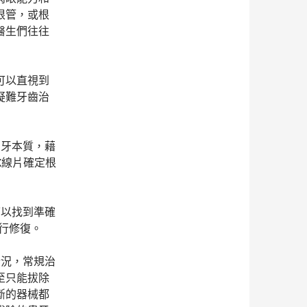
根管，或根
醫生們往往
可以直視到
疑難牙齒治
和牙本質，藉
X線片確定根
可以找到準確
行修復。
情況，常規治
至只能拔除
斷的器械都