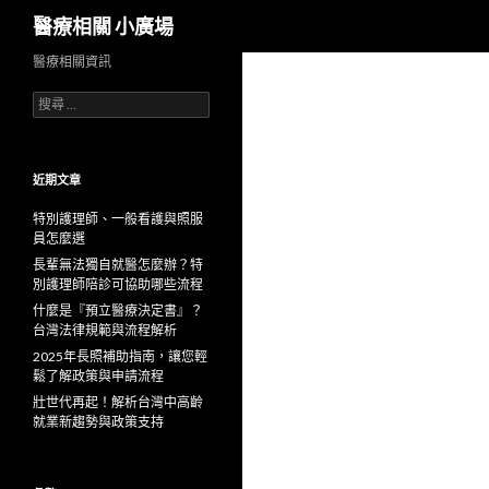
搜
醫療相關 小廣場
尋
醫療相關資訊
搜
尋
：
近期文章
特別護理師、一般看護與照服
員怎麼選
長輩無法獨自就醫怎麼辦？特
別護理師陪診可協助哪些流程
什麼是『預立醫療決定書』？
台灣法律規範與流程解析
2025年長照補助指南，讓您輕
鬆了解政策與申請流程
壯世代再起！解析台灣中高齡
就業新趨勢與政策支持