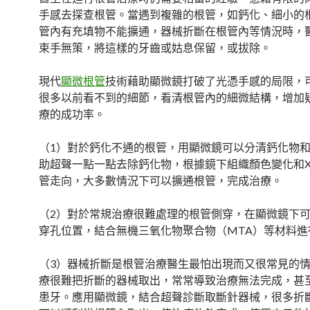
手感去探查根管。當遇到複雜的根管，如鈣化、細小的
管內有充填物不能擴通，器械折斷在根管內等情況時，
束手無策，將這樣的牙齒或姑息保留，或拔除。
現代
顯微根管
技術藉助顯微鏡打破了光憑手感的局限，
很多以前看不到的細節，看清根管內的細微結構，增加
療的成功率。
（1）對於鈣化不通的根管，用顯微鏡可以分清鈣化物
助超聲一點一點去除鈣化物，根據鏡下組織顏色變化和
管走向，大多數情況下可以擴通根管，完成治療。
（2）對於常規治療很難處理的根管側穿，在顯微鏡下
穿孔位置，結合無機三氧化物聚合物（MTA）等材料進
（3）器械折斷是根管治療醫生最怕出現而又很常見的
療很難把折斷的器械取出，常常導致治療無法完成，甚
患牙。應用顯微鏡，結合超聲診斷取斷針器械，很多折