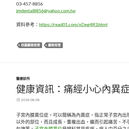
03-457-8856
jmdental8856@yahoo.com.tw
資料參考：
https://read01.com/xDeg4R3.html
桃園顯微根管
顯微根管
醫療診所
健康資訊：痛經小心內異
2018-08-08
子宮內膜異位症，可以簡稱為內異症，指正常子宮內出
以外的部位，而且成長、重複出血，繼而引起痛苦、不
包塊等。
子宮內膜異位
是婦科常見疾病，病人中百分之