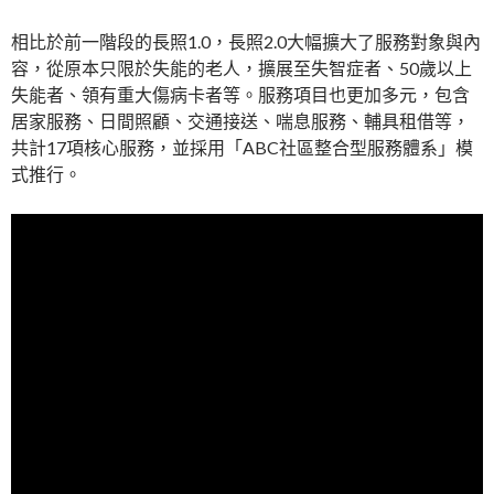
相比於前一階段的長照1.0，長照2.0大幅擴大了服務對象與內
容，從原本只限於失能的老人，擴展至失智症者、50歲以上
失能者、領有重大傷病卡者等。服務項目也更加多元，包含
居家服務、日間照顧、交通接送、喘息服務、輔具租借等，
共計17項核心服務，並採用「ABC社區整合型服務體系」模
式推行。