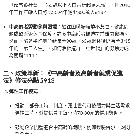
「超高齡社會」（65歲以上人口占比超過20%），且2040
年工作年齡人口將比2024年減少300萬人
6
13
。
中高齡者勞動參與困境
：過往因職場環境不友善、健康問
題或缺乏退休金保障，許多中高齡者被迫提前離開職場。
然而，隨著平均壽命延長至80歲，65歲退休後仍有至少15
年的「第三人生」，如何活化這群「壯世代」的勞動力成
為關鍵
11
13
。
二、政策革新：《中高齡者及高齡者就業促進
法》修法亮點
5
9
13
彈性工作模式
：
推動「部分工時」制度，讓壯世代可依體力與生活需求
選擇工時，並提供雇主每小時70-80元的僱用獎助。
鼓勵企業開發適合中高齡的職缺，例如經驗傳承、顧問