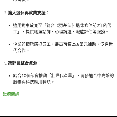
型角色。
擴大退休再就業支援
：
適用對象放寬至「符合《勞基法》退休條件前2年的勞
工」，提供職涯諮詢、心理調適、職能評估等服務。
企業若續聘屆退員工，最高可獲25.8萬元補助，促進世
代合作。
跨部會整合資源
：
結合10個部會推動「壯世代產業」，開發適合中高齡的
服務與科技應用職缺。
繼續閱讀
壯世代再起！解析台灣中高齡就業新趨勢與政策支持
→