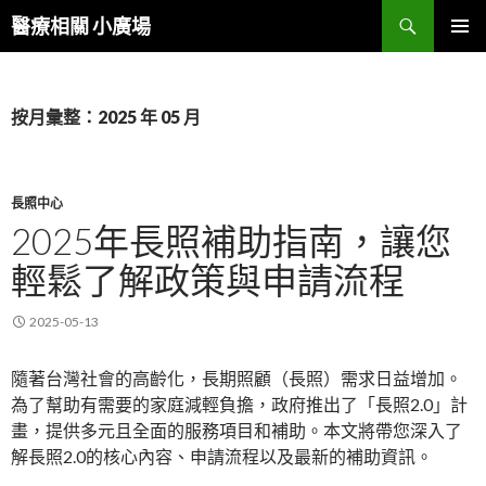
搜
醫療相關 小廣場
尋
跳
主選單
至
內
容
按月彙整：2025 年 05 月
區
長照中心
2025年長照補助指南，讓您
輕鬆了解政策與申請流程
2025-05-13
隨著台灣社會的高齡化，長期照顧（長照）需求日益增加。
為了幫助有需要的家庭減輕負擔，政府推出了「長照2.0」計
畫，提供多元且全面的服務項目和補助。本文將帶您深入了
解長照2.0的核心內容、申請流程以及最新的補助資訊。