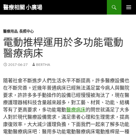
搜
醫療相關 小廣場
尋
跳
主選單
至
內
容
醫療用品
,
長照中心
區
電動推桿運用於多功能電動
醫療病床
2017-06-27
BERTHA
隨著社會不斷進步人們生活水平不斷提高，許多醫療設備也
在不斷完善。近幾年普通病床已經無法滿足當今病人與醫院
要求，許許多多手動操作的設備已經慢慢被淘汰了，現在醫
療護理器械科技含量越來越多，對工藝、材質、功能、結構
等有了更高要求，多功能電動
醫療病床
的問世就滿足了大多
人對於現代醫療設備需求，滿足患者心理和生理需求，提高
康復效率，大大減少護理負擔，下面我們一起來了解多功能
電動醫療病床吧：醫用多功能電動醫療病床電動推桿是一種