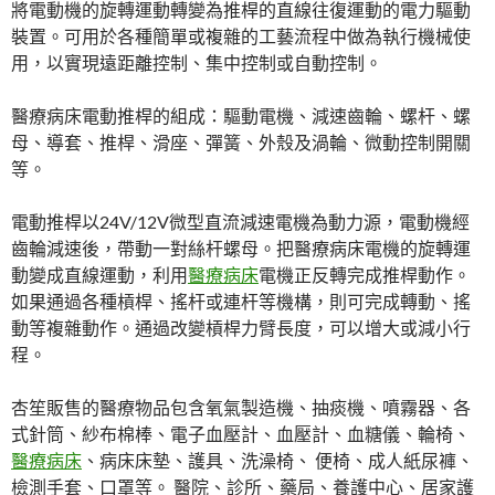
將電動機的旋轉運動轉變為推桿的直線往復運動的電力驅動
裝置。可用於各種簡單或複雜的工藝流程中做為執行機械使
用，以實現遠距離控制、集中控制或自動控制。
醫療病床電動推桿的組成：驅動電機、減速齒輪、螺杆、螺
母、導套、推桿、滑座、彈簧、外殼及渦輪、微動控制開關
等。
電動推桿以24V/12V微型直流減速電機為動力源，電動機經
齒輪減速後，帶動一對絲杆螺母。把醫療病床電機的旋轉運
動變成直線運動，利用
醫療病床
電機正反轉完成推桿動作。
如果通過各種槓桿、搖杆或連杆等機構，則可完成轉動、搖
動等複雜動作。通過改變槓桿力臂長度，可以增大或減小行
程。
杏笙販售的醫療物品包含氧氣製造機、抽痰機、噴霧器、各
式針筒、紗布棉棒、電子血壓計、血壓計、血糖儀、輪椅、
醫療病床
、病床床墊、護具、洗澡椅、 便椅、成人紙尿褲、
檢測手套、口罩等。 醫院、診所、藥局、養護中心、居家護