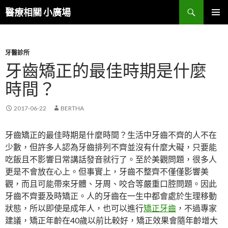
搜
醫療相關 小廣場
尋
跳
主選單
至
內
容
牙醫診所
區
牙齒矯正的最佳時期是什麼
時間？
2017-06-22
BERTHA
牙齒矯正的最佳時期是什麼時間？生活中牙齒不齊的人不在
少數，但許多人認為牙齒排列不齊並沒有什麼大礙，只要能
吃飯且不影響日常講話發音就行了。至於美觀問題，很多人
更是不會放在心上。但事實上，牙齒不整齊不僅僅影響美
觀，而且可能帶來牙體、牙周、咬合等嚴重口腔問題。因此
牙齒不齊要及時矯正。人的牙齒在一生中都會處於生理移動
狀態，所以即使是成年人，也可以進行
矯正牙齒
，不過專家
建議，矯正年齡在40歲以前比較好，矯正效果會隨年齡增大