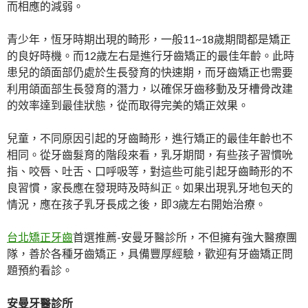
而相應的減弱。
青少年，恆牙時期出現的畸形，一般11~18歲期間都是矯正
的良好時機。而12歲左右是進行牙齒矯正的最佳年齡。此時
患兒的頜面部仍處於生長發育的快速期，而牙齒矯正也需要
利用頜面部生長發育的潛力，以確保牙齒移動及牙槽骨改建
的效率達到最佳狀態，從而取得完美的矯正效果。
兒童，不同原因引起的牙齒畸形，進行矯正的最佳年齡也不
相同。從牙齒髮育的階段來看，乳牙期間，有些孩子習慣吮
指、咬唇、吐舌、口呼吸等，對這些可能引起牙齒畸形的不
良習慣，家長應在發現時及時糾正。如果出現乳牙地包天的
情況，應在孩子乳牙長成之後，即3歲左右開始治療。
台北矯正牙齒
首選推薦-安曼牙醫診所，不但擁有強大醫療團
隊，善於各種牙齒矯正，具備豐厚經驗，歡迎有牙齒矯正問
題預約看診。
安曼牙醫診所