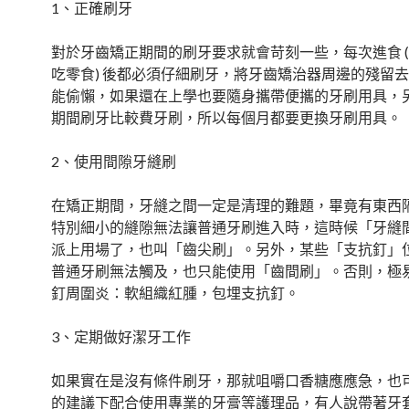
1、正確刷牙
對於牙齒矯正期間的刷牙要求就會苛刻一些，每次進食 
吃零食) 後都必須仔細刷牙，將牙齒矯治器周邊的殘留
能偷懶，如果還在上學也要隨身攜帶便攜的牙刷用具，
期間刷牙比較費牙刷，所以每個月都要更換牙刷用具。
2、使用間隙牙縫刷
在矯正期間，牙縫之間一定是清理的難題，畢竟有東西
特別細小的縫隙無法讓普通牙刷進入時，這時候「牙縫
派上用場了，也叫「齒尖刷」。另外，某些「支抗釘」
普通牙刷無法觸及，也只能使用「齒間刷」。否則，極
釘周圍炎：軟組織紅腫，包埋支抗釘。
3、定期做好潔牙工作
如果實在是沒有條件刷牙，那就咀嚼口香糖應應急，也
的建議下配合使用專業的牙膏等護理品，有人說帶著牙