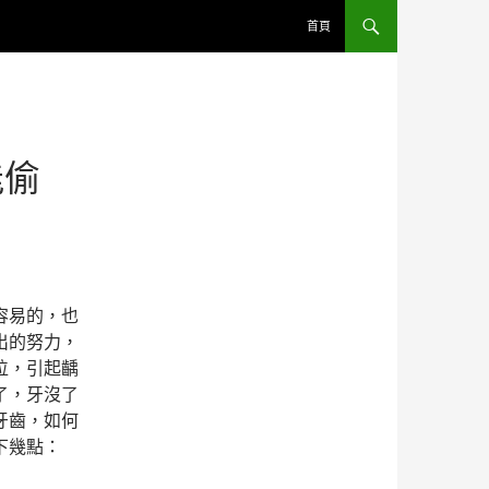
跳至內容區
首頁
能偷
容易的，也
出的努力，
位，引起齲
了，牙沒了
牙齒，如何
下幾點：