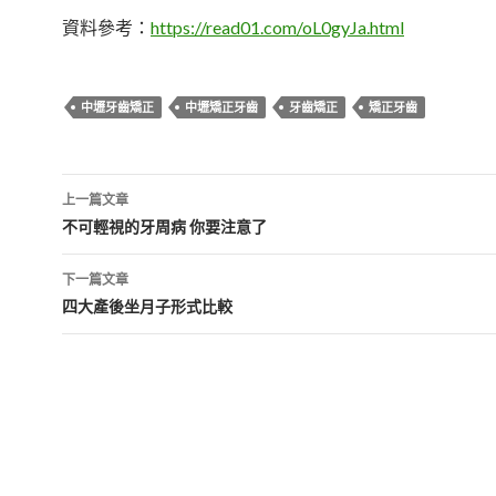
資料參考：
https://read01.com/oL0gyJa.html
中壢牙齒矯正
中壢矯正牙齒
牙齒矯正
矯正牙齒
上一篇文章
文
不可輕視的牙周病 你要注意了
章
下一篇文章
導
四大產後坐月子形式比較
覽
列