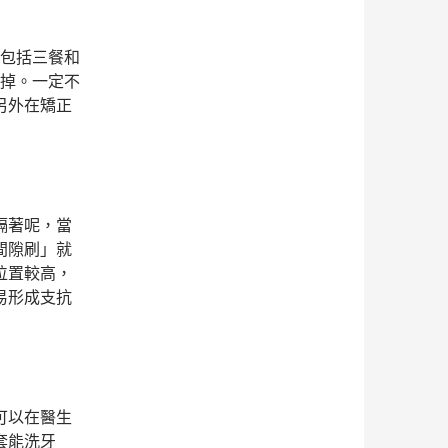
(包括三餐和
去掉。一定不
另外在矯正
隔著呢，當
間隙刷」就
位置較高，
易形成支抗
可以在醫生
套能洗牙