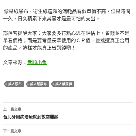
像是紙尿布、衛生紙這類的消耗品看似單價不高，但是時間
一久，日久積累下來其實才是最可怕的支出。
部落客提醒大家：大家要多花點心思在評估上，省錢並不是
單看價格；
而是要考量長輩使用的ＣＰ值，並挑選真正合用
的產品，這樣才能真正省到錢喲！
文章來源：
孝順小兔
成人尿布
成人紙尿布
成人紙尿褲
上一篇文章
文
台北牙周病治療就到敦南麗緻
章
下一篇文章