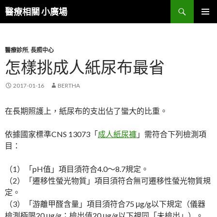
搜
醫療相關 小廣場
尋
跳
主選單
至
內
容
醫療診所
,
長照中心
區
怎樣挑成人紙尿布最省
2017-01-16
BERTHA
在長期照護上，紙尿布的支出佔了蠻大的比重。
依據國家標準CNS 13073「
成人紙尿褲
」需符合下列檢測項
目：
（1）「pH值」項目須符合4.0～8.7規定。
（2）「遷移性螢光物質」項目須符合無可遷移性螢光物質規
定。
（3）「游離甲醛含量」項目須符合75 μg/g以下規定（儀器
檢測極限20 μg/g；檢出值20 μg/g以下視同「未檢出」）。